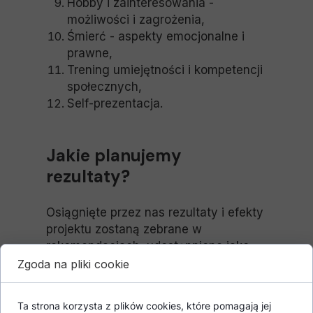
Hobby i zainteresowania -
możliwości i zagrożenia,
Śmierć - aspekty emocjonalne i
prawne,
Trening umiejętności i kompetencji
społecznych,
Self-prezentacja.
Jakie planujemy
rezultaty?
Osiągnięte przez nas rezultaty i efekty
projektu zostaną zebrane w
rekomendacjach, udostępnione jako
materiały do pobrania na naszej
Zgoda na pliki cookie
stronie, ale również
zostaną przekazane lokalnym
Ta strona korzysta z plików cookies, które pomagają jej