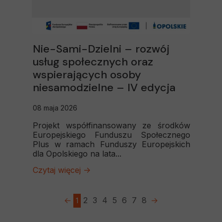
Nie-Sami-Dzielni – rozwój
usług społecznych oraz
wspierających osoby
niesamodzielne – IV edycja
08 maja 2026
Projekt współfinansowany ze środków
Europejskiego Funduszu Społecznego
Plus w ramach Funduszy Europejskich
dla Opolskiego na lata...
Czytaj więcej ->
2
3
4
5
6
7
8
1